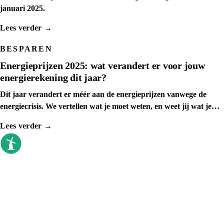
januari 2025.
Lees verder →
BESPAREN
Energieprijzen 2025: wat verandert er voor jouw
energierekening dit jaar?
Dit jaar verandert er méér aan de energieprijzen vanwege de
energiecrisis. We vertellen wat je moet weten, en weet jij wat je
kunt doen
Lees verder →
goedkoopste energieleverancier
Sinds 2009 vergelijken we elke dag. Geen
callcenter, geen verkoopdruk, gewoon de
prijzen op een rij.