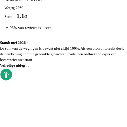
Klantreviews
·
228 reviews
20%
1,1
/5
93% van reviews is 1-ster
Stand: mei 2026
De som van de wegingen is bewust niet altijd 100%. Als een bron ontbreekt deelt
de berekening door de gebruikte gewichten, zodat een ontbrekend cijfer een
leverancier niet straft.
Volledige uitleg →
goedkoopste energieleverancier
Sinds 2009 vergelijken we elke dag. Geen
callcenter, geen verkoopdruk, gewoon de
prijzen op een rij.