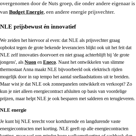
overgenomen door de Nuts groep, die onder andere eigenaar is
van
Budget Energie
, een andere energie prijsvechter.
NLE prijsbewust én innovatief
We zeiden het hiervoor al even: dat NLE als prijsvechter graag
opbokst tegen de grote bekende leveranciers blijkt ook uit het feit dat
NLE zelf innovaties doorvoert en niet graag achterblijft bij 'de grote
jongens', als
Nuon
en
Eneco
. Naast het ontwikkelen van slimme
thermostaat Anna maakt NLE bijvoorbeeld ook elektrisch rijden
mogelijk door in rap tempo het aantal snellaadstations uit te breiden.
Maar wist je dat NLE ook zonnepanelen ontwikkelt en verkoopt? Zo
kun je niet alleen energiecontract afsluiten op basis van voordelige
prijzen, maar helpt NLE je ook besparen met salderen en terugleveren.
NLE energie
Je kunt bij NLE terecht voor kortdurende en langdurende vaste
energiecontracten met korting. NLE geeft op alle energiecontracten
korting, maar wel een minder hoge welkomstkorting of cashback dan