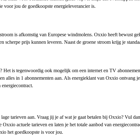
ie voor jou de goedkoopste energieleverancier is.
e stroom is afkomstig van Europese windmolens. Oxxio heeft bewust g
 scherpe prijs kunnen leveren. Naast de groene stroom krijg je standa
er? Het is tegenwoordig ook mogelijk om een internet en TV abonnemen
tv en alles in 1 abonnementen aan. Als energieklant van Oxxio ontvang j
 energiecontract.
age tarieven aan. Vraag jij je af wat je gaat betalen bij Oxxio? Vul da
e Oxxio actuele tarieven en laten je het totale aanbod van energiecontr
xio het goedkoopste is voor jou.