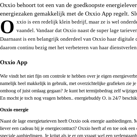
Oxxio behoort tot een van de goedkoopste energielever
energiezaken gemakkelijk met de Oxxio App regelt. Slui
O
xxio is een redelijk klein bedrijf, maar ze is wel ond
vaandel. Vandaar dat Oxxio naast de super lage tariev
Daarnaast is een belangrijk onderdeel van Oxxio haar digitale d
daarom continu bezig met het verbeteren van haar dienstverlen
Oxxio App
Wie vindt het niet fijn om controle te hebben over je eigen energiev
namelijk heel makkelijk in gebruik, met overzichtelijke grafieken zie j
omhoog of juist omlaag gegaan? Je kunt het termijnbedrag zelf wijzigen
En mocht je toch nog vragen hebben.. energiebuddy O. is 24/7 beschi
Oxxio energie
Naast de lage energietarieven heeft Oxxio ook energie aanbiedingen. M
liever een cadeau bij je energiecontract? Oxxio heeft af en toe ook ee
speciale aanbiedingen. Je krijgt als je er om vraagt wel een verlengaan