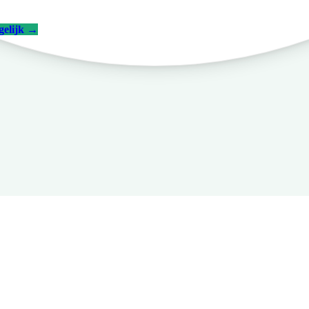
gelijk
→