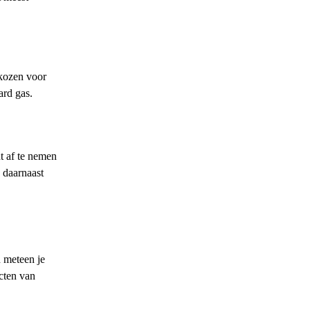
ekozen voor
ard gas.
t af te nemen
e daarnaast
n meteen je
acten van