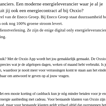
anciers. Een moderne energieleverancier waar je al je
t jij ook een energiecontract af bij Oxxio?
erdeel van de Eneco Groep. Bij Eneco Groep staat duurzaamheid h
en ook nog 100% groene stroom levert.
ienstverlening. Ze zijn de enige digital only energieleverancier
ing.
erbruik? Met de Oxxio App wordt het jou gemakkelijk gemaakt. De Oxxio
e precies wat je de afgelopen dagen, weken of maand hebt verbruikt. Is j
, waardoor je nooit meer voor verrassingen komt te staan aan het einde 
kbaar om antwoord te geven op al jouw vragen.
et een mooie korting of cashback kun je nóg minder betalen voor je ene
n energie aanbieding met cadeau. Voor bestaande klanten van Oxxio zijn
bod, maar voor bestaande klanten geldt vrijwel altijd dat overstappen he