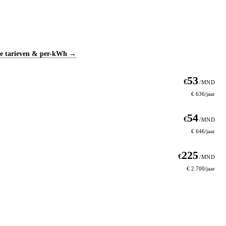
ge tarieven & per-kWh →
53
€
/MND
€ 636/jaar
54
€
/MND
€ 646/jaar
225
€
/MND
€ 2.700/jaar