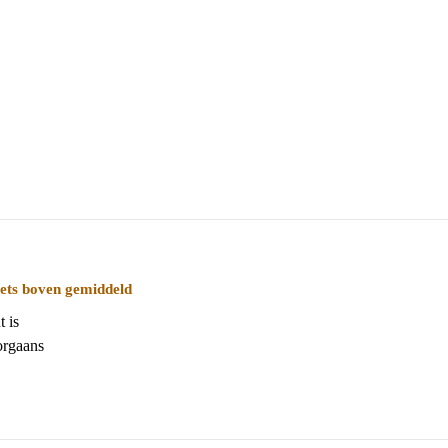
iets boven gemiddeld
 is
orgaans