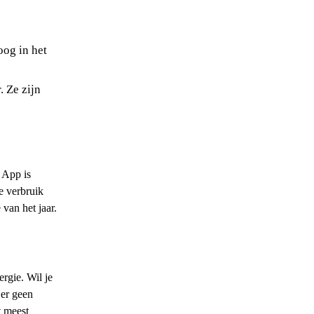
oog in het
. Ze zijn
 App is
e verbruik
van het jaar.
rgie. Wil je
 er geen
t meest