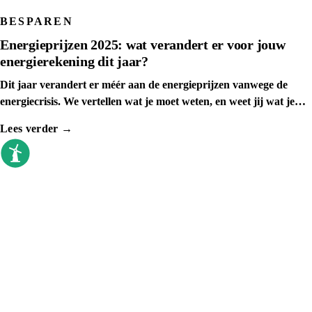
BESPAREN
Energieprijzen 2025: wat verandert er voor jouw
energierekening dit jaar?
Dit jaar verandert er méér aan de energieprijzen vanwege de
energiecrisis. We vertellen wat je moet weten, en weet jij wat je
kunt doen
Lees verder →
goedkoopste energieleverancier
Sinds 2009 vergelijken we elke dag. Geen
callcenter, geen verkoopdruk, gewoon de
prijzen op een rij.
VERGELIJKEN