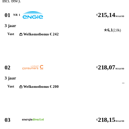
incl. btw).
215,14
01
NR 1
€
/MAAND
3 jaar
★
6,1
(2,0k)
Welkomstbonus € 242
Vast
Bekijk
218,07
02
€
/MAAND
3 jaar
–
Welkomstbonus € 200
Vast
Bekijk
218,15
03
€
/MAAND