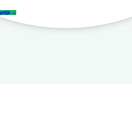
gelijk
→