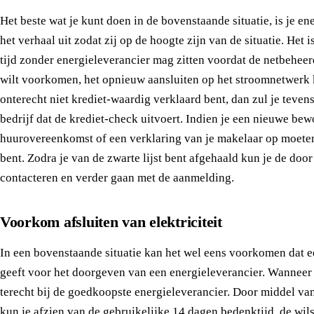
Het beste wat je kunt doen in de bovenstaande situatie, is je ene
het verhaal uit zodat zij op de hoogte zijn van de situatie. Het i
tijd zonder energieleverancier mag zitten voordat de netbeheerde
wilt voorkomen, het opnieuw aansluiten op het stroomnetwerk ko
onterecht niet krediet-waardig verklaard bent, dan zul je teve
bedrijf dat de krediet-check uitvoert. Indien je een nieuwe bew
huurovereenkomst of een verklaring van je makelaar op moeten
bent. Zodra je van de zwarte lijst bent afgehaald kun je de do
contacteren en verder gaan met de aanmelding.
Voorkom afsluiten van elektriciteit
In een bovenstaande situatie kan het wel eens voorkomen dat ee
geeft voor het doorgeven van een energieleverancier. Wanneer d
terecht bij de goedkoopste energieleverancier. Door middel va
kun je afzien van de gebruikelijke 14 dagen bedenktijd, de wil