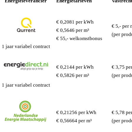
Energieleverancier
Energietarieven
Vastrech
€ 0,2081 per kWh
€ 5,- per
€ 0,5646 per m³
(per prod
€ 55,- welkomstbonus
1 jaar variabel contract
€ 0,2144 per kWh
€ 3,75 pe
€ 0,5826 per m³
(per prod
1 jaar variabel contract
€ 0,21256 per kWh
€ 5,78 pe
€ 0,56664 per m³
(per prod