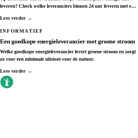
leveren? Check welke leveranciers binnen 24 uur leveren met een
spoedaanvraag
Lees verder →
INFORMATIEF
Een goedkope energieleverancier met groene stroom
Welke goedkope energieleverancier levert groene stroom en zorgt
zo voor een minimale uitstoot voor de natuur.
Lees verder →
goedkoopste energieleverancier
Sinds 2009 vergelijken we elke dag. Geen
callcenter, geen verkoopdruk, gewoon de
prijzen op een rij.