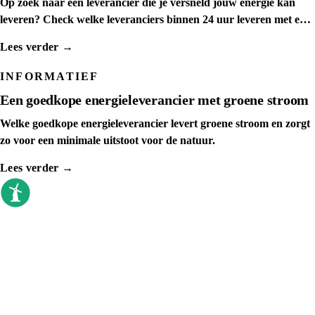
Op zoek naar een leverancier die je versneld jouw energie kan
leveren? Check welke leveranciers binnen 24 uur leveren met een
spoedaanvraag
Lees verder →
INFORMATIEF
Een goedkope energieleverancier met groene stroom
Welke goedkope energieleverancier levert groene stroom en zorgt
zo voor een minimale uitstoot voor de natuur.
Lees verder →
goedkoopste energieleverancier
Sinds 2009 vergelijken we elke dag. Geen
callcenter, geen verkoopdruk, gewoon de
prijzen op een rij.