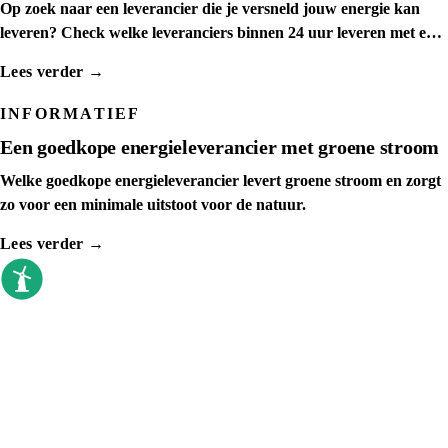
Op zoek naar een leverancier die je versneld jouw energie kan
leveren? Check welke leveranciers binnen 24 uur leveren met een
spoedaanvraag
Lees verder →
INFORMATIEF
Een goedkope energieleverancier met groene stroom
Welke goedkope energieleverancier levert groene stroom en zorgt
zo voor een minimale uitstoot voor de natuur.
Lees verder →
goedkoopste energieleverancier
Sinds 2009 vergelijken we elke dag. Geen
callcenter, geen verkoopdruk, gewoon de
prijzen op een rij.