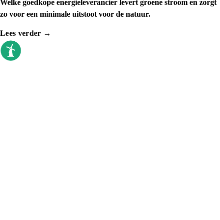
Welke goedkope energieleverancier levert groene stroom en zorgt
zo voor een minimale uitstoot voor de natuur.
Lees verder →
goedkoopste energieleverancier
Sinds 2009 vergelijken we elke dag. Geen
callcenter, geen verkoopdruk, gewoon de
prijzen op een rij.
VERGELIJKEN
Top 10 vandaag
Alle leveranciers (30+)
Met cadeau