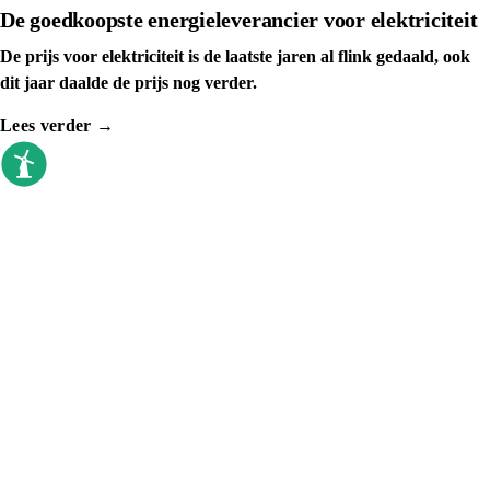
De goedkoopste energieleverancier voor elektriciteit
De prijs voor elektriciteit is de laatste jaren al flink gedaald, ook
dit jaar daalde de prijs nog verder.
Lees verder →
goedkoopste energieleverancier
Sinds 2009 vergelijken we elke dag. Geen
callcenter, geen verkoopdruk, gewoon de
prijzen op een rij.
VERGELIJKEN
Top 10 vandaag