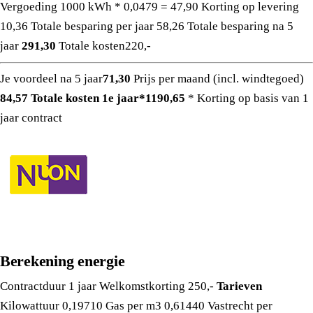
Vergoeding 1000 kWh * 0,0479 =
47,90
Korting op levering
10,36
Totale besparing per jaar
58,26
Totale besparing na 5
jaar
291,30
Totale kosten
220,-
Je voordeel na 5 jaar
71,30
Prijs per maand (incl. windtegoed)
84,57
Totale kosten 1e jaar*
1190,65
* Korting op basis van 1
jaar contract
Berekening energie
Contractduur
1 jaar
Welkomstkorting
250,-
Tarieven
Kilowattuur
0,19710
Gas per m3
0,61440
Vastrecht per