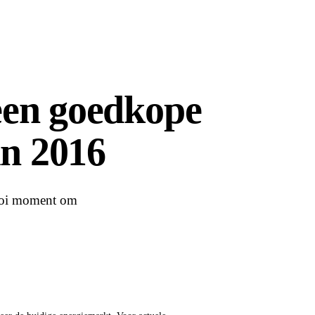
een goedkope
in 2016
mooi moment om