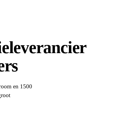
eleverancier
ers
troom en 1500
groot