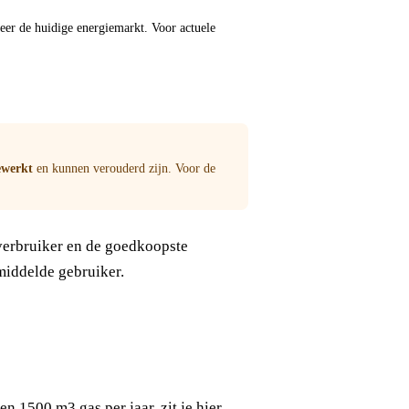
meer de huidige energiemarkt. Voor actuele
ewerkt
en kunnen verouderd zijn. Voor de
 verbruiker en de goedkoopste
middelde gebruiker.
 1500 m3 gas per jaar, zit je hier