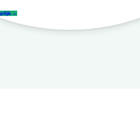
gelijk
→