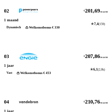
201,69
02
€
/MAAND
1 maand
★
7,4
(159)
Welkomstbonus € 330
Dynamisch
Bekijk
207,86
03
€
/MAAND
1 jaar
★
6,1
(2,0k)
Welkomstbonus € 453
Vast
Bekijk
210,76
04
€
/MAAND
1 jaar