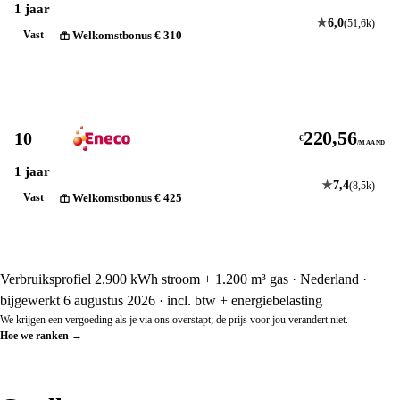
1 jaar
★
6,0
(51,6k)
Welkomstbonus € 310
Vast
Bekijk
220,56
10
€
/MAAND
1 jaar
★
7,4
(8,5k)
Welkomstbonus € 425
Vast
Bekijk
Verbruiksprofiel 2.900 kWh stroom + 1.200 m³ gas · Nederland ·
bijgewerkt 6 augustus 2026 · incl. btw + energiebelasting
We krijgen een vergoeding als je via ons overstapt; de prijs voor jou verandert niet.
Hoe we ranken
→