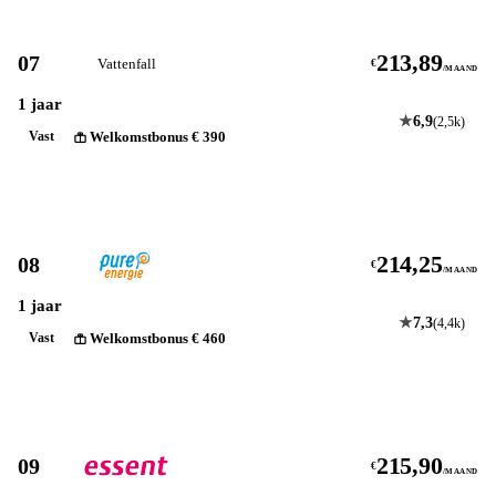
213,89
07
Vattenfall
€
/MAAND
1 jaar
★
6,9
(2,5k)
Welkomstbonus € 390
Vast
Bekijk
214,25
08
€
/MAAND
1 jaar
★
7,3
(4,4k)
Welkomstbonus € 460
Vast
Bekijk
215,90
09
€
/MAAND