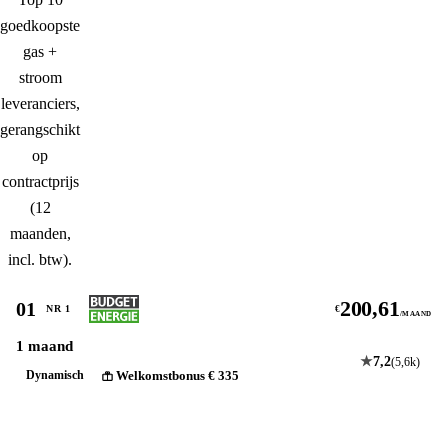
goedkoopste
gas +
stroom
leveranciers,
gerangschikt
op
contractprijs
(12
maanden,
incl. btw).
200,61
01
NR 1
€
/MAAND
1 maand
★
7,2
(5,6k)
Welkomstbonus € 335
Dynamisch
Bekijk