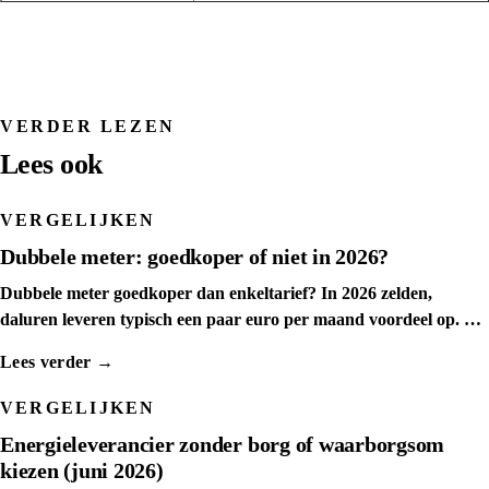
Vaste klanten korting +
VERDER LEZEN
Lees ook
bij 1 jaar:
22% korting op de jaarr
VERGELIJKEN
Dubbele meter: goedkoper of niet in 2026?
Dubbele meter goedkoper dan enkeltarief? In 2026 zelden,
daluren leveren typisch een paar euro per maand voordeel op. We
4 maanden gratis str
tonen het kantelpunt.
Lees verder →
Gebaseerd op gemiddeld verbruik (
VERGELIJKEN
Energieleverancier zonder borg of waarborgsom
kiezen (juni 2026)