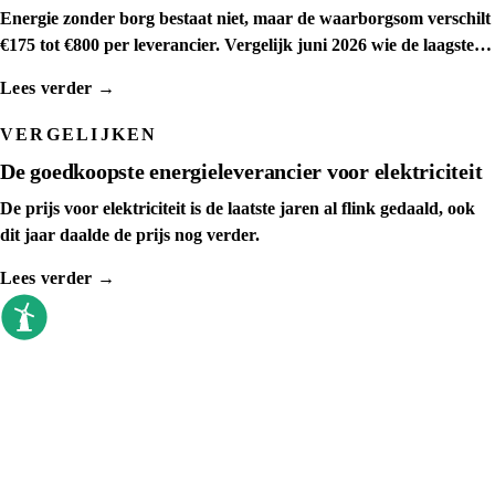
Energie zonder borg bestaat niet, maar de waarborgsom verschilt
Gratis E-thermostaat
(
€175 tot €800 per leverancier. Vergelijk juni 2026 wie de laagste
waarborgsom rekent.
Lees verder →
VERGELIJKEN
De goedkoopste energieleverancier voor elektriciteit
De prijs voor elektriciteit is de laatste jaren al flink gedaald, ook
dit jaar daalde de prijs nog verder.
Lees verder →
goedkoopste energieleverancier
Sinds 2009 vergelijken we elke dag. Geen
callcenter, geen verkoopdruk, gewoon de
prijzen op een rij.